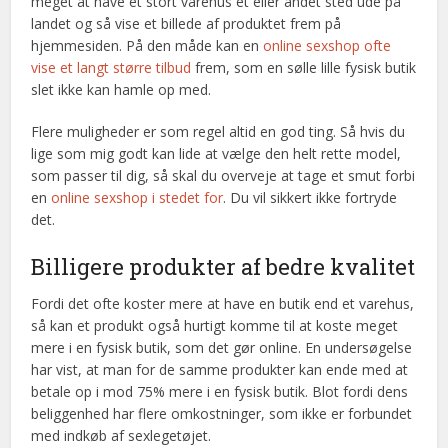
meget at have et stort varehus et eller andet sted ude på
landet og så vise et billede af produktet frem på
hjemmesiden. På den måde kan en
online sexshop ofte
vise et langt større tilbud
frem, som en sølle lille fysisk butik
slet ikke kan hamle op med.
Flere muligheder er som regel altid en god ting. Så hvis du
lige som mig godt kan lide at vælge den helt rette model,
som passer til dig, så skal du overveje at tage et smut forbi
en
online sexshop i stedet for
. Du vil sikkert ikke fortryde
det.
Billigere produkter af bedre kvalitet
Fordi det ofte koster mere at have en butik end et varehus,
så kan et produkt også hurtigt komme til at koste meget
mere i en fysisk butik, som det gør online. En undersøgelse
har vist, at man for de samme produkter kan ende med at
betale op i mod 75% mere i en fysisk butik. Blot fordi dens
beliggenhed har flere omkostninger, som ikke er forbundet
med indkøb af sexlegetøjet.